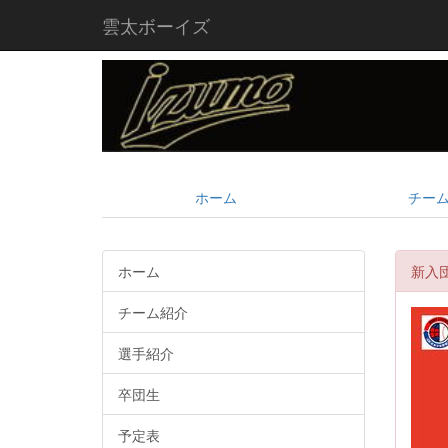
雲太ボーイズ
ホーム
チー
ホーム
新入
チーム紹介
選手紹介
卒団生
予定表